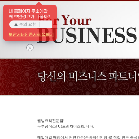
내 홈페이지 주소에만
왜 보안경고가 나올까?
보안서버인증서로 없애기
X
웰빙요리전문점!
두부공작소FC(프랜차이즈)입니다.
매일매일 매장에서 천연간수(손바닥선인장)로 직접 만든 즉석